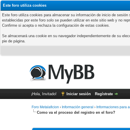
Este foro utiliza cookies
Este foro utiliza cookies para almacenar su información de inicio de sesió
establecidas por este foro solo se pueden utilizar en este sitio web y no re
Confirme si acepta o rechaza la configuración de estas cookies.
Se almacenará una cookie en su navegador independientemente de su elección
pie de página.
¡Hola, Invitado!
Iniciar sesión
Regístrate
Foro Metalaficion
›
Información general
›
Informaciones para a
Como va el proceso del registro en el foro?
0 voto(s) - 0 Media
1
2
3
4
5