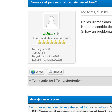
Como va el proceso del registro en el foro?
06-12-2021, 01:33 PM
En los últimos día
No tiene sentido de
Si hay un problema 
admin
El que puede hacer lo que quiera
Mensajes: 598
Temas: 63
Registro en: Oct 2020
Location: Chiclana/Cádiz
WWW
Buscar
«
Tema anterior
|
Tema siguiente
»
Mensajes en este tema
Como va el proceso del registro en el foro?
- por
admin
- 10
RE: Como va el proceso del registro en el foro?