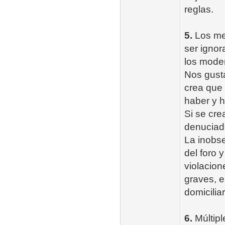
reglas.
5.
Los men
ser ignor
los mode
Nos gust
crea que
haber y 
Si se cre
denuciad
La inobse
del foro 
violacion
graves, e
domiciliar
6.
Múltipl