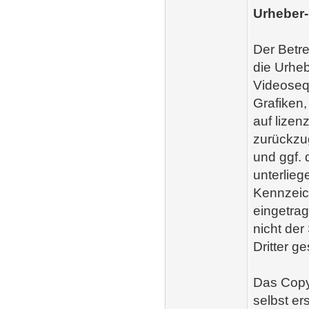
Urheber
Der Betre
die Urhe
Videosequ
Grafiken
auf lize
zurückzug
und ggf.
unterlie
Kennzeic
eingetrag
nicht der
Dritter ge
Das Copyr
selbst er