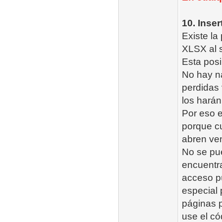
10. Inse
Existe la
XLSX al s
Esta posi
No hay n
perdidas 
los harán 
Por eso e
porque c
abren ven
No se pu
encuentra
acceso pú
especial 
páginas p
use el có