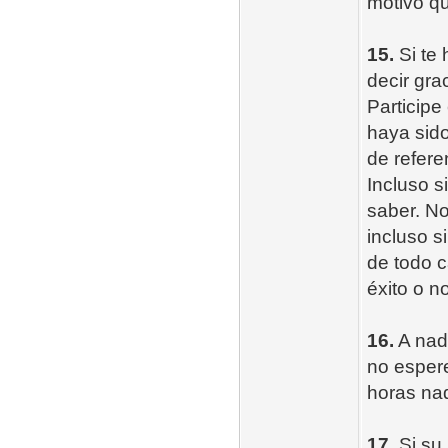
motivo qu
15.
Si te 
decir grac
Participe
haya sido
de refere
Incluso s
saber. No
incluso s
de todo c
éxito o no
16.
A nadi
no esper
horas na
17.
Si su 