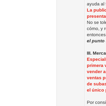
ayuda al 
La publi
presenta
No se tol
cómo, y r
entonces
el punto 
III. Merc
Especial
primera v
vender a
ventas p
de subas
el único
Por consi