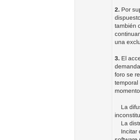
2.
Por sup
dispuesto
también c
continuam
una excl
3.
El acce
demandad
foro se r
temporal 
momento y
La difus
inconstit
La distri
Incitar o
software 