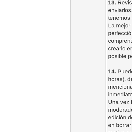
13.
Revise
enviarlos
tenemos q
La mejor 
perfecció
comprensi
crearlo e
posible p
14.
Puedes
horas), d
mencionar
inmediato
Una vez f
moderador
edición d
en borrar