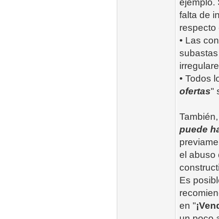
ejemplo. 
falta de 
respecto 
• Las con
subastas 
irregula
• Todos l
ofertas
" 
También, 
puede h
previamen
el abuso 
construct
Es posibl
recomiend
en "
¡Ven
un poco a