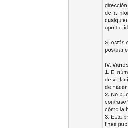
dirección
de la inf
cualquier
oportunid
Si estás 
postear e
IV. Vario
1.
El núme
de violac
de hacer c
2.
No pued
contrase
cómo la h
3.
Está pr
fines pub