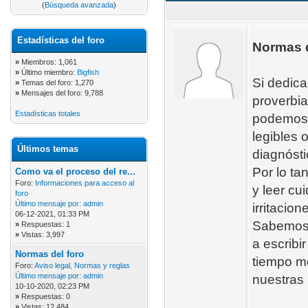
(
Búsqueda avanzada
)
Estadísticas del foro
Normas d
»
Miembros: 1,061
»
Último miembro:
Bigfish
Si dedica
»
Temas del foro: 1,270
»
Mensajes del foro: 9,788
proverbia
Estadísticas totales
podemos e
legibles 
Últimos temas
diagnósti
Por lo ta
Como va el proceso del re...
Foro:
Informaciones para acceso al
y leer cu
foro
Último mensaje por:
admin
irritacio
06-12-2021, 01:33 PM
Sabemos 
»
Respuestas: 1
»
Vistas: 3,997
a escribi
Normas del foro
tiempo m
Foro:
Aviso legal, Normas y reglas
Último mensaje por:
admin
nuestras 
10-10-2020, 02:23 PM
»
Respuestas: 0
»
Vistas: 12,484