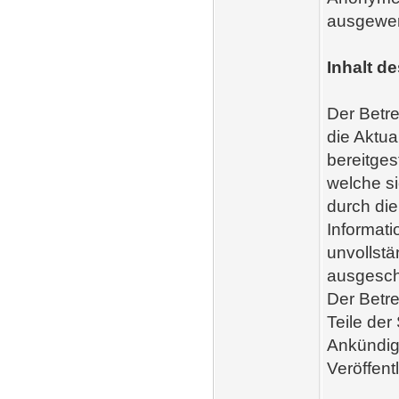
ausgewert
Inhalt d
Der Betre
die Aktual
bereitges
welche si
durch di
Informati
unvollstä
ausgeschl
Der Betre
Teile de
Ankündig
Veröffent