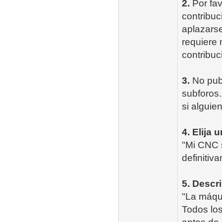
2.
Por fav
contribuc
aplazarse
requiere
contribu
3.
No publ
subforos
si alguie
4. Elija 
"Mi CNC s
definitiv
5. Descr
"La máqui
Todos los