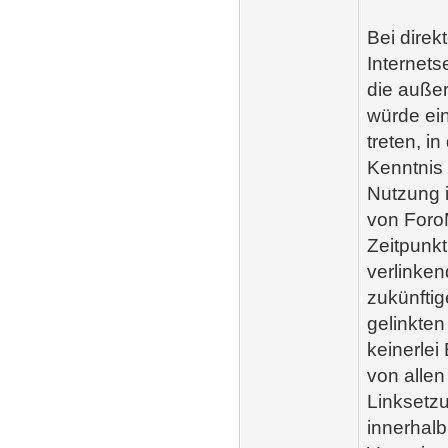
Bei direk
Internets
die außer
würde ein
treten, i
Kenntnis 
Nutzung i
von ForoM
Zeitpunkt
verlinken
zukünftig
gelinkten
keinerlei
von allen
Linksetzu
innerhal