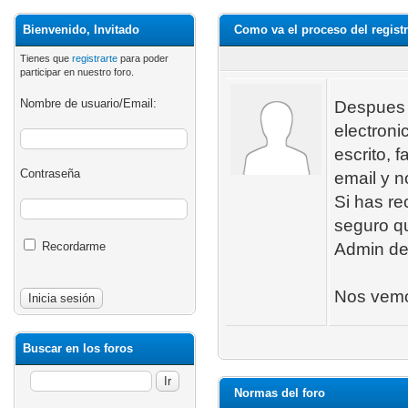
Bienvenido, Invitado
Como va el proceso del registr
Tienes que
registrarte
para poder
participar en nuestro foro.
Nombre de usuario/Email:
Despues d
electroni
escrito, 
Contraseña
email y n
Si has re
seguro qu
Recordarme
Admin de
Nos vemo
Buscar en los foros
Normas del foro