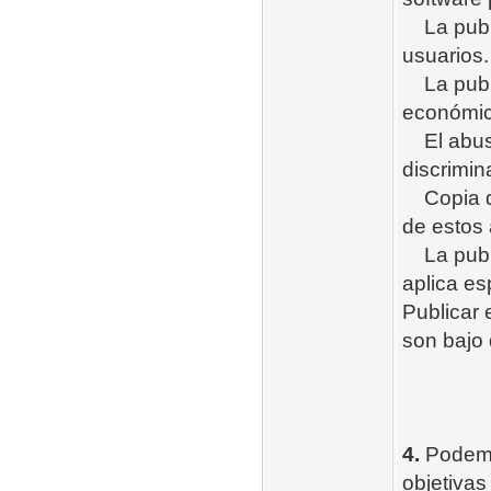
La publi
usuarios.
La publi
económico
El abuso 
discrimin
Copia de 
de estos 
La publi
aplica es
Publicar 
son bajo 
4.
Podemo
objetivas