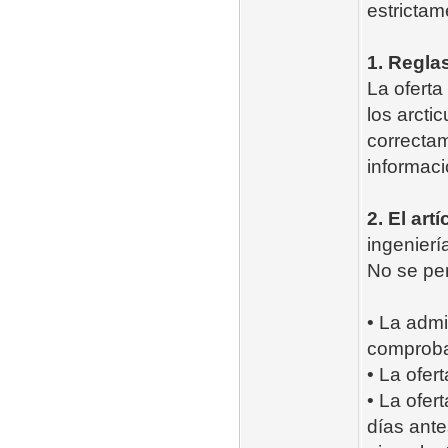
estrictam
1. Regla
La oferta
los arcti
correctam
informaci
2. El art
ingenierí
No se per
• La admi
comproba
• La ofer
• La ofert
días ante