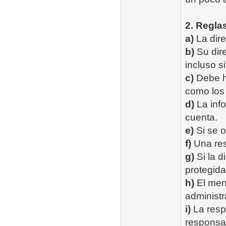
2. Regla
a)
La dire
b)
Su dire
incluso s
c)
Debe ha
como los 
d)
La info
cuenta.
e)
Si se o
f)
Una res
g)
Si la d
protegida
h)
El men
administr
i)
La resp
responsab