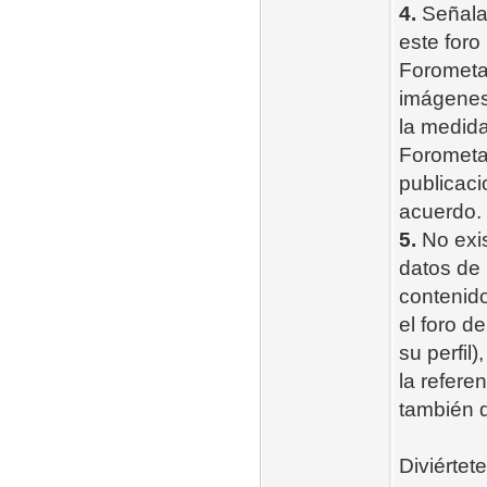
4.
Señala
este foro
Forometal
imágenes 
la medida
Forometal
publicaci
acuerdo.
5.
No exis
datos de 
contenido
el foro d
su perfil
la refere
también 
Diviértet