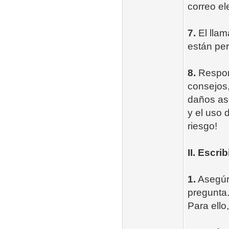
correo el
7.
El llam
están pe
8.
Respon
consejos,
daños aso
y el uso 
riesgo!
II. Escri
1.
Asegúr
pregunta
Para ello