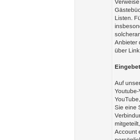
Verweise 
Gästebüc
Listen. F
insbeson
solcherar
Anbieter 
über Link
Eingebet
Auf unser
Youtube-V
YouTube,
Sie eine 
Verbindun
mitgeteil
Account e
persönlic