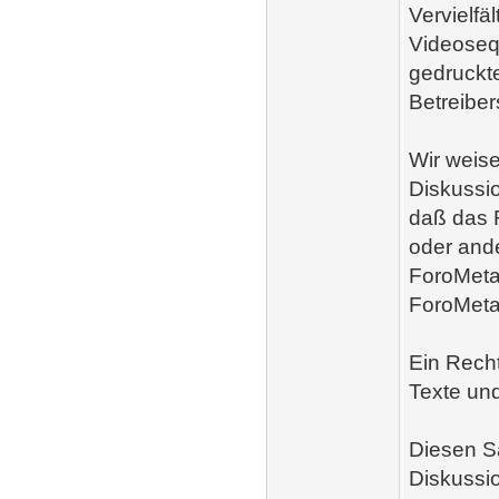
Vervielf
Videoseq
gedruckt
Betreibers
Wir weise
Diskussio
daß das R
oder and
ForoMetal
ForoMetal
Ein Rech
Texte un
Diesen Sa
Diskussi