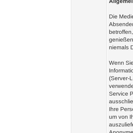
Allgemei
Die Medie
Absender
betroffen
genießen.
niemals D
Wenn Sie
Informati
(Server-L
verwende
Service P
ausschli
Ihre Pers
um von Ih
auszulief
Anonyme I