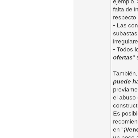
ejemplo. 
falta de 
respecto 
• Las con
subastas 
irregula
• Todos l
ofertas
" 
También, 
puede h
previamen
el abuso 
construct
Es posibl
recomiend
en "
¡Ven
un poco a