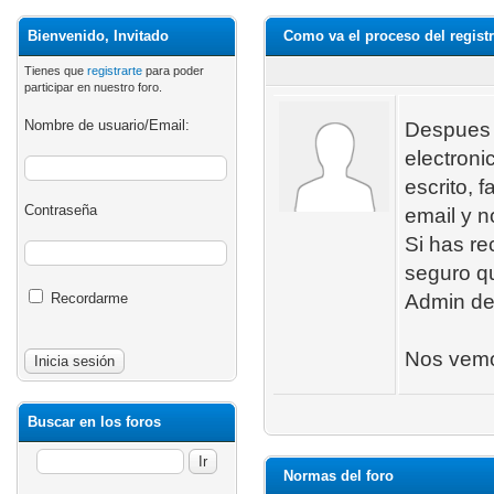
Bienvenido, Invitado
Como va el proceso del registr
Tienes que
registrarte
para poder
participar en nuestro foro.
Nombre de usuario/Email:
Despues d
electroni
escrito, 
Contraseña
email y n
Si has re
seguro qu
Recordarme
Admin de
Nos vemo
Buscar en los foros
Normas del foro