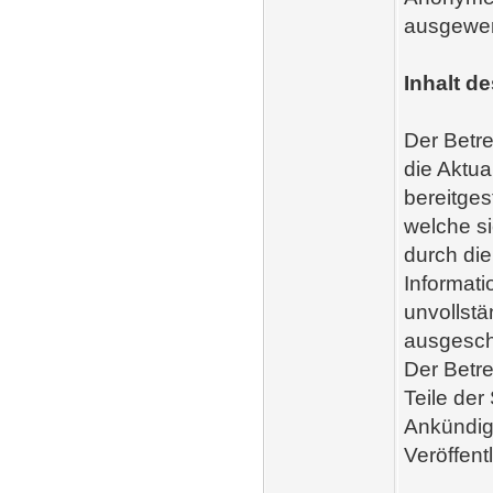
ausgewert
Inhalt d
Der Betre
die Aktual
bereitges
welche si
durch di
Informati
unvollstä
ausgeschl
Der Betre
Teile de
Ankündig
Veröffent