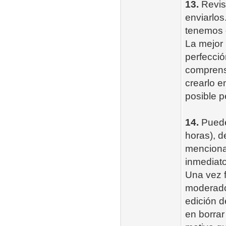
13.
Revise
enviarlos
tenemos q
La mejor 
perfecció
comprensi
crearlo e
posible p
14.
Puedes
horas), d
mencionar
inmediato
Una vez f
moderador
edición d
en borrar