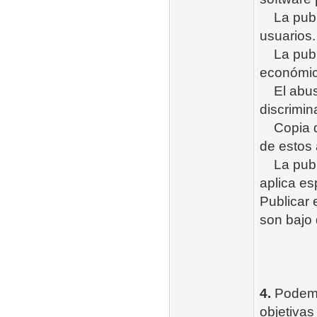
La publi
usuarios.
La publi
económico
El abuso 
discrimin
Copia de 
de estos 
La publi
aplica es
Publicar 
son bajo 
4.
Podemo
objetivas