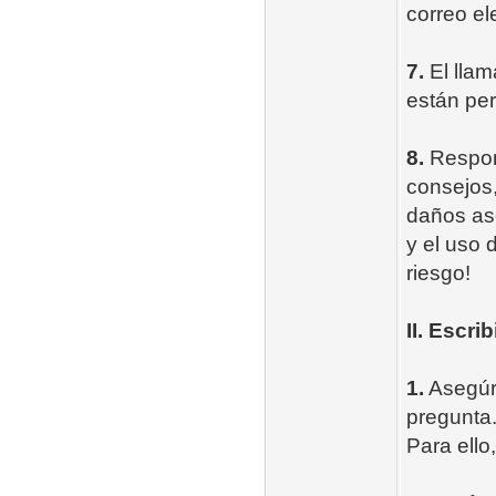
correo el
7.
El llam
están pe
8.
Respon
consejos,
daños aso
y el uso 
riesgo!
II. Escri
1.
Asegúr
pregunta
Para ello