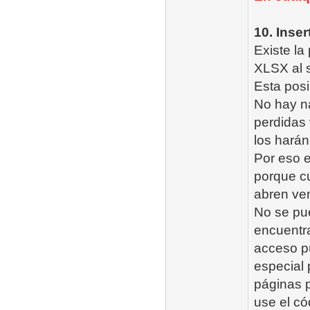
10. Inse
Existe la
XLSX al s
Esta posi
No hay n
perdidas 
los harán 
Por eso e
porque c
abren ven
No se pu
encuentra
acceso pú
especial 
páginas p
use el có