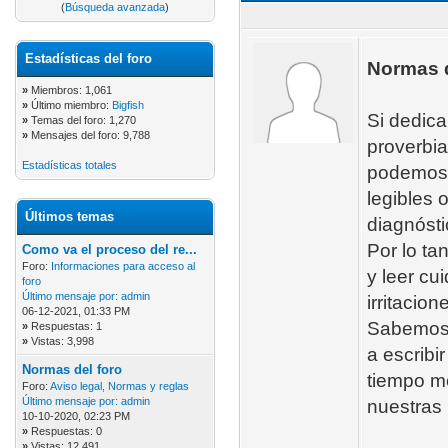
(
Búsqueda avanzada
)
Estadísticas del foro
Normas d
»
Miembros: 1,061
»
Último miembro:
Bigfish
Si dedica
»
Temas del foro: 1,270
»
Mensajes del foro: 9,788
proverbia
Estadísticas totales
podemos e
legibles 
Últimos temas
diagnósti
Por lo ta
Como va el proceso del re...
Foro:
Informaciones para acceso al
y leer cu
foro
Último mensaje por:
admin
irritacio
06-12-2021, 01:33 PM
Sabemos 
»
Respuestas: 1
»
Vistas: 3,998
a escribi
Normas del foro
tiempo m
Foro:
Aviso legal, Normas y reglas
Último mensaje por:
admin
nuestras 
10-10-2020, 02:23 PM
»
Respuestas: 0
»
Vistas: 12,491