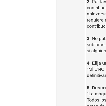
2.
Por fav
contribuc
aplazarse
requiere
contribu
3.
No publ
subforos
si alguie
4. Elija 
"Mi CNC s
definitiv
5. Descr
"La máqui
Todos los