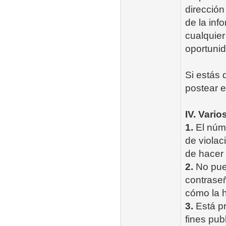
dirección
de la inf
cualquier
oportunid
Si estás 
postear e
IV. Vario
1.
El núme
de violac
de hacer c
2.
No pued
contrase
cómo la h
3.
Está pr
fines pub