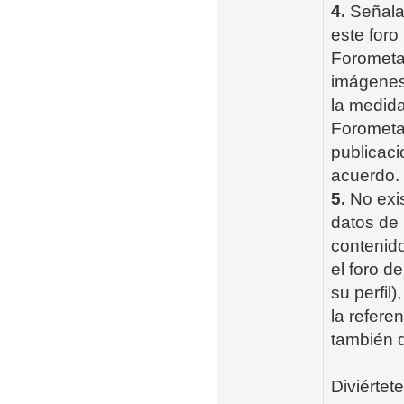
4.
Señala
este foro
Forometal
imágenes 
la medida
Forometal
publicaci
acuerdo.
5.
No exis
datos de 
contenido
el foro d
su perfil
la refere
también 
Diviértet