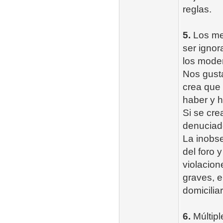
reglas.
5.
Los men
ser ignor
los mode
Nos gust
crea que
haber y 
Si se cre
denuciad
La inobse
del foro 
violacion
graves, e
domiciliar
6.
Múltipl