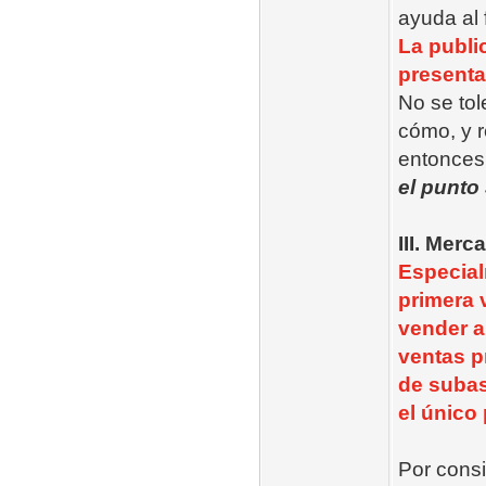
ayuda al 
La publi
presenta
No se tol
cómo, y r
entonces
el punto 
III. Merc
Especial
primera v
vender a
ventas p
de subas
el único
Por consi