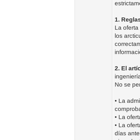
estrictam
1. Regla
La oferta
los arcti
correctam
informaci
2. El art
ingenierí
No se per
• La admi
comproba
• La ofer
• La ofert
días ante