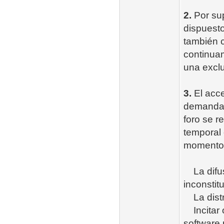
2.
Por sup
dispuesto
también c
continuam
una excl
3.
El acce
demandad
foro se r
temporal 
momento y
La difus
inconstit
La distri
Incitar o
software 