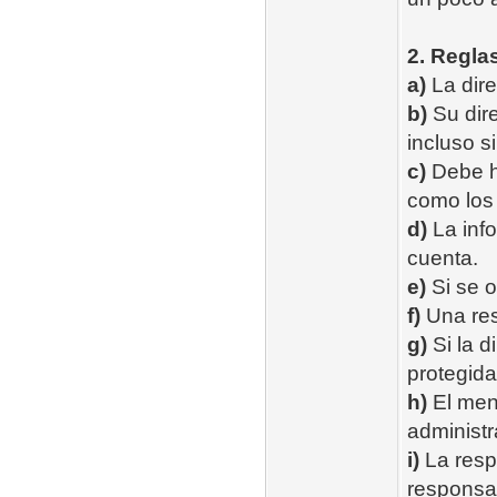
2. Regla
a)
La dire
b)
Su dire
incluso s
c)
Debe ha
como los 
d)
La info
cuenta.
e)
Si se o
f)
Una res
g)
Si la d
protegida
h)
El men
administr
i)
La resp
responsab