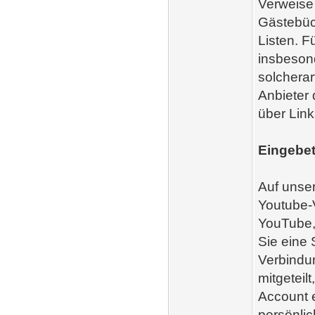
Verweise 
Gästebüc
Listen. F
insbeson
solcherar
Anbieter 
über Link
Eingebet
Auf unser
Youtube-V
YouTube,
Sie eine 
Verbindun
mitgeteil
Account e
persönlic