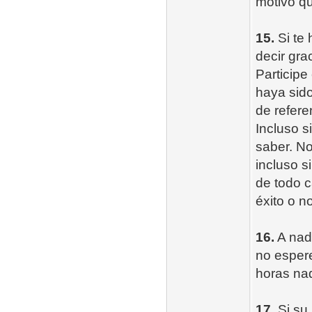
motivo qu
15.
Si te 
decir grac
Participe
haya sido
de refere
Incluso s
saber. No
incluso s
de todo c
éxito o no
16.
A nadi
no esper
horas na
17.
Si su 