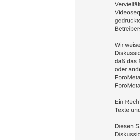
Vervielf
Videoseq
gedruckt
Betreibers
Wir weise
Diskussio
daß das R
oder and
ForoMetal
ForoMetal
Ein Rech
Texte un
Diesen Sa
Diskussi