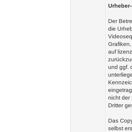
Urheber
Der Betre
die Urhe
Videosequ
Grafiken
auf lize
zurückzug
und ggf.
unterlie
Kennzeic
eingetrag
nicht der
Dritter ge
Das Copyr
selbst er