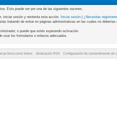
gina. Esto puede ser por una de las siguientes razones:
r, iniciar sesión y reintenta esta acción.
Iniciar sesión
|
¿Necesitas registrart
ás tratando de entrar en páginas administrativas en las cuales no deberías de
inistrador, o puede que estés esperando activación.
e usar los formularios o enlaces adecuados.
rcar foros como leídos
Sindicación RSS
Configuración de consentimiento de 