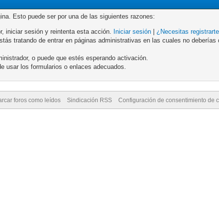
gina. Esto puede ser por una de las siguientes razones:
r, iniciar sesión y reintenta esta acción.
Iniciar sesión
|
¿Necesitas registrart
ás tratando de entrar en páginas administrativas en las cuales no deberías de
inistrador, o puede que estés esperando activación.
e usar los formularios o enlaces adecuados.
rcar foros como leídos
Sindicación RSS
Configuración de consentimiento de 