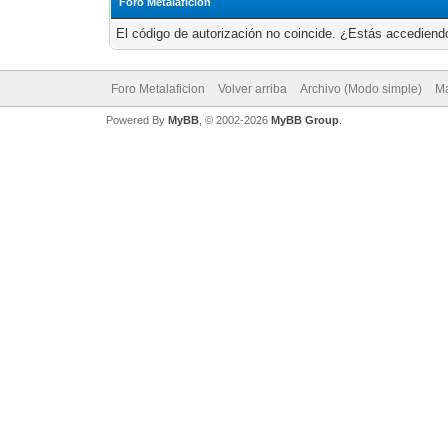
Foro Metalaficion
El código de autorización no coincide. ¿Estás accediendo
Foro Metalaficion
Volver arriba
Archivo (Modo simple)
Ma
Powered By
MyBB
, © 2002-2026
MyBB Group
.