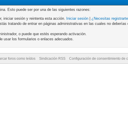
gina. Esto puede ser por una de las siguientes razones:
r, iniciar sesión y reintenta esta acción.
Iniciar sesión
|
¿Necesitas registrart
ás tratando de entrar en páginas administrativas en las cuales no deberías de
inistrador, o puede que estés esperando activación.
e usar los formularios o enlaces adecuados.
rcar foros como leídos
Sindicación RSS
Configuración de consentimiento de 