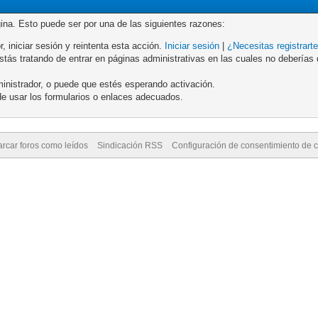
gina. Esto puede ser por una de las siguientes razones:
r, iniciar sesión y reintenta esta acción.
Iniciar sesión
|
¿Necesitas registrart
ás tratando de entrar en páginas administrativas en las cuales no deberías de
inistrador, o puede que estés esperando activación.
e usar los formularios o enlaces adecuados.
rcar foros como leídos
Sindicación RSS
Configuración de consentimiento de 