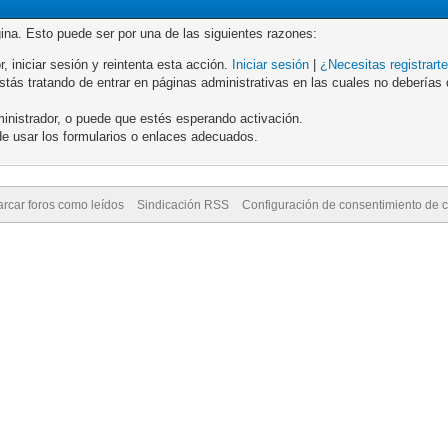
gina. Esto puede ser por una de las siguientes razones:
r, iniciar sesión y reintenta esta acción.
Iniciar sesión
|
¿Necesitas registrart
ás tratando de entrar en páginas administrativas en las cuales no deberías de
inistrador, o puede que estés esperando activación.
e usar los formularios o enlaces adecuados.
rcar foros como leídos
Sindicación RSS
Configuración de consentimiento de 