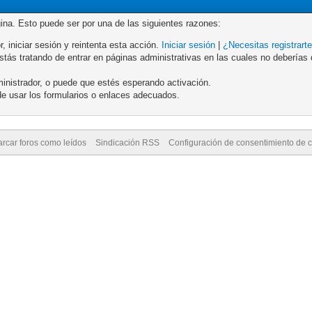
gina. Esto puede ser por una de las siguientes razones:
r, iniciar sesión y reintenta esta acción.
Iniciar sesión
|
¿Necesitas registrart
ás tratando de entrar en páginas administrativas en las cuales no deberías de
inistrador, o puede que estés esperando activación.
e usar los formularios o enlaces adecuados.
rcar foros como leídos
Sindicación RSS
Configuración de consentimiento de 