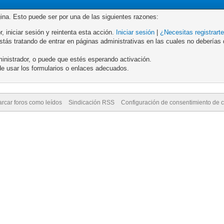
gina. Esto puede ser por una de las siguientes razones:
r, iniciar sesión y reintenta esta acción.
Iniciar sesión
|
¿Necesitas registrart
ás tratando de entrar en páginas administrativas en las cuales no deberías de
inistrador, o puede que estés esperando activación.
e usar los formularios o enlaces adecuados.
rcar foros como leídos
Sindicación RSS
Configuración de consentimiento de 