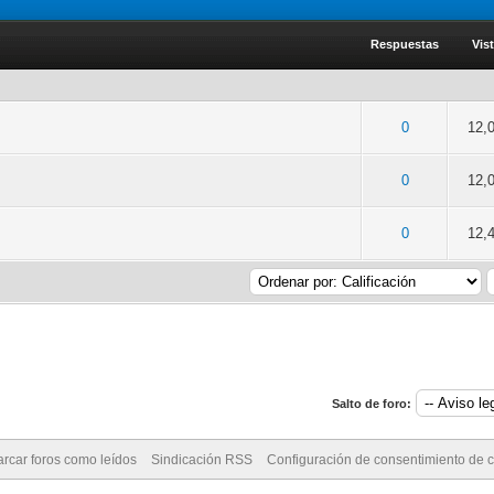
Respuestas
Vis
dia 0 de 5
2
3
4
5
0
12,
dia 0 de 5
2
3
4
5
0
12,
dia 0 de 5
2
3
4
5
0
12,
Salto de foro:
rcar foros como leídos
Sindicación RSS
Configuración de consentimiento de 