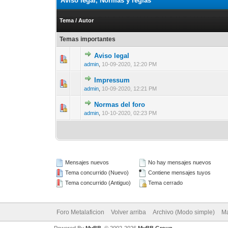
Aviso legal, Normas y reglas
Tema
/
Autor
Temas importantes
Aviso legal
0 voto(s) - Me
1
admin
,
10-09-2020, 12:20 PM
Impressum
0 voto(s) - Me
1
admin
,
10-09-2020, 12:21 PM
Normas del foro
0 voto(s) - Me
1
admin
,
10-10-2020, 02:23 PM
Mensajes nuevos
No hay mensajes nuevos
Tema concurrido (Nuevo)
Contiene mensajes tuyos
Tema concurrido (Antiguo)
Tema cerrado
Foro Metalaficion
Volver arriba
Archivo (Modo simple)
Ma